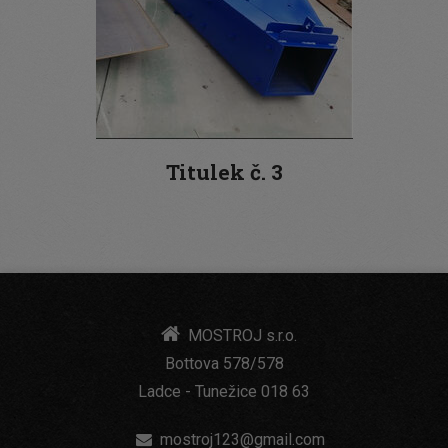
Titulek č. 3
MOSTROJ s.r.o.
Bottova 578/578
Ladce - Tunežice 018 63
mostroj123@gmail.com