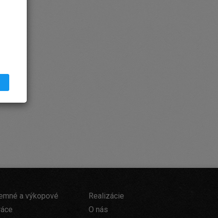
emné a výkopové
Realizácie
ráce
O nás