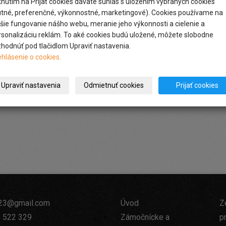
iknutím na Prijať cookies dávate súhlas s uložením vybraných cookies
utné, preferenčné, výkonnostné, marketingové). Cookies používame na
pšie fungovanie nášho webu, meranie jeho výkonnosti a cielenie a
rsonalizáciu reklám. To aké cookies budú uložené, môžete slobodne
zhodnúť pod tlačidlom Upraviť nastavenia.
ehlásenie o cookies.
Upraviť nastavenia
Odmietnuť cookies
Prijať cookies
23@gmail.com
Úvod
Z
 522 329
Zámočnícke a
p