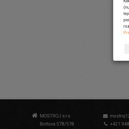
Kl
(n
le
pe
ro
Pr
MOSTROJ s.r.o.
mostroj1
Bottova 578/578
+421 948